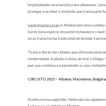
hospitalidade característica dos albaneses. Uma
proteger e acolher o visitante, que é uma parte 
Gastronomia Local:
A Albânia tem uma cozinha ri
byrek (uma espécie de pastel recheado) e o tavë k
local, é uma forma tradicional de brindar à amiza
Tirana e Berat são cidades que oferecem uma ver
modernidade, tradição e vistas de tirar o fôlego.
país que continua a surpreender os seus visitante
CIRCUITO 2025 - Albânia, Macedónia, Bulgária
Aceite a nossa sugestão, Venha daí, nós ajudamos
Saiba mais em
Interpass Viagens.