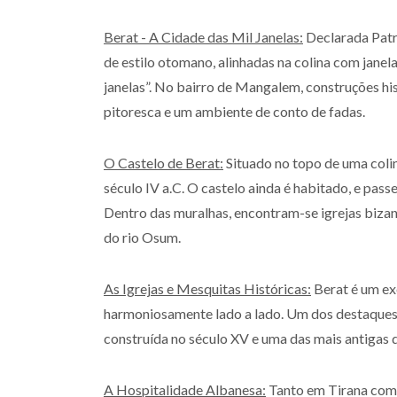
Berat - A Cidade das Mil Janelas:
Declarada Patr
de estilo otomano, alinhadas na colina com janela
janelas”. No bairro de Mangalem, construções h
pitoresca e um ambiente de conto de fadas.
O Castelo de Berat:
Situado no topo de uma coli
século IV a.C. O castelo ainda é habitado, e pas
Dentro das muralhas, encontram-se igrejas biza
do rio Osum.
As Igrejas e Mesquitas Históricas:
Berat é um ex
harmoniosamente lado a lado. Um dos destaques é 
construída no século XV e uma das mais antigas 
A Hospitalidade Albanesa:
Tanto em Tirana como