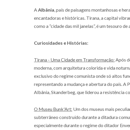
A
Albânia
, país de paisagens montanhosas e her
encantadoras e históricas. Tirana, a capital vibr
como a “cidade das mil janelas”, é um tesouro de
Curiosidades e Histórias:
Tirana - Uma Cidade em Transformação:
Após dé
moderna, com arquitetura colorida e vida noturn
exclusivo do regime comunista onde só altos func
representando a mudança e abertura do país. A P
Albânia, Skanderbeg, que liderou a resistência 
O Museu Bunk'Art:
Um dos museus mais peculiar
subterrâneo construído durante a ditadura comun
especialmente durante o regime do ditador Enver