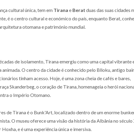
ança cultural única, tem em
Tirana
e
Berat
duas das suas cidades 
ante, é o centro cultural e económico do país, enquanto Berat, conh
 arquitetura otomana e património mundial.
cadas de isolamento, Tirana emergiu como uma capital vibrante 
a animada. O centro da cidade é conhecido pelo Blloku, antigo bai
ionários tinham acesso. Hoje, é uma zona cheia de cafés e bares,
raça Skanderbeg, o coração de Tirana, homenageia o herói naciona
contra o Império Otomano.
es de Tirana é o Bunk'Art, localizado dentro de um enorme bunke
ista. O museu oferece uma visão da história da Albânia no século
 Hoxha, e é uma experiência única e imersiva.