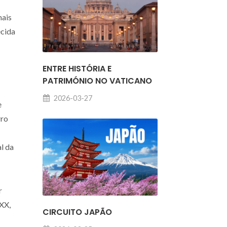
mais
ecida
ENTRE HISTÓRIA E
PATRIMÓNIO NO VATICANO
2026-03-27
e
rro
l da
r
 XX,
CIRCUITO JAPÃO