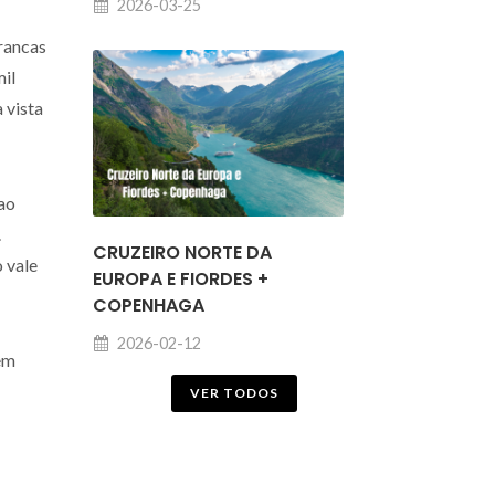
2026-03-25
rancas
mil
 vista
ao
.
CRUZEIRO NORTE DA
 vale
EUROPA E FIORDES +
COPENHAGA
2026-02-12
vem
VER TODOS