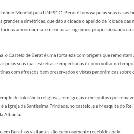
imónio Mundial pela UNESCO, Berat é famosa pelas suas casas b
s grandes e simétricas, que dão à cidade o apelido de “cidade das 
istóricas amontoam-se em encostas íngremes, proporcionando uma
na, o Castelo de Berat é uma fortaleza com origens que remontam 
sear pelas suas ruas estreitas e empedradas é como voltar no tempo
ntinas com afrescos bem preservados e vistas panorâmicas sobre o
emplo de tolerância religiosa, com igrejas e mesquitas que convi
a Igreja da Santíssima Trindade, no castelo, e a Mesquita do Rei,
da Albânia.
 em Berat, os visitantes são calorosamente recebidos pela