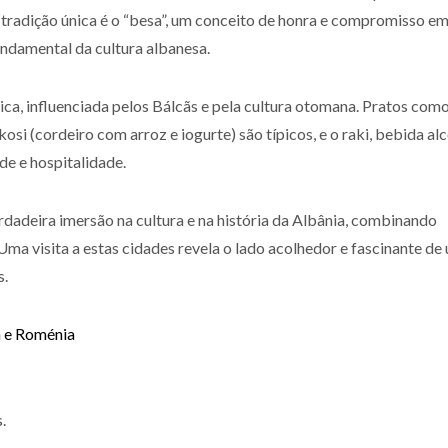
 tradição única é o “besa”, um conceito de honra e compromisso e
fundamental da cultura albanesa.
ca, influenciada pelos Bálcãs e pela cultura otomana. Pratos com
osi (cordeiro com arroz e iogurte) são típicos, e o raki, bebida al
de e hospitalidade.
dadeira imersão na cultura e na história da Albânia, combinando
 Uma visita a estas cidades revela o lado acolhedor e fascinante de
s.
 e Roménia
.