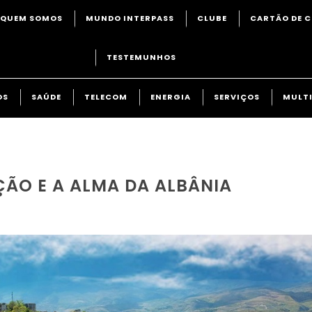
QUEM SOMOS
MUNDO INTERPASS
CLUBE
CARTÃO DE C
TESTEMUNHOS
OS
SAÚDE
TELECOM
ENERGIA
SERVIÇOS
MULTI
ÇÃO E A ALMA DA ALBÂNIA