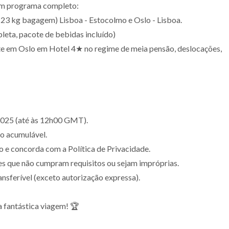
com programa completo:
 23 kg bagagem) Lisboa - Estocolmo e Oslo - Lisboa.
leta, pacote de bebidas incluído)
te em Oslo em Hotel 4★ no regime de meia pensão, deslocações,
2025 (até às 12h00 GMT).
ão acumulável.
o e concorda com a Política de Privacidade.
es que não cumpram requisitos ou sejam impróprias.
nsferível (exceto autorização expressa).
a fantástica viagem! 🏆