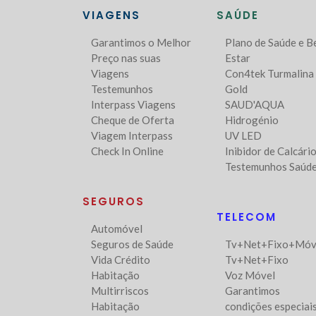
VIAGENS
SAÚDE
Garantimos o Melhor
Plano de Saúde e 
Preço nas suas
Estar
Viagens
Con4tek Turmalina
Testemunhos
Gold
Interpass Viagens
SAUD'AQUA
Cheque de Oferta
Hidrogénio
Viagem Interpass
UV LED
Check In Online
Inibidor de Calcári
Testemunhos Saúd
SEGUROS
TELECOM
Automóvel
Seguros de Saúde
Tv+Net+Fixo+Móv
Vida Crédito
Tv+Net+Fixo
Habitação
Voz Móvel
Multirriscos
Garantimos
Habitação
condições especiais