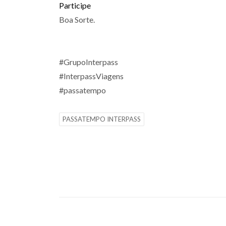
Participe
Boa Sorte.
#GrupoInterpass
#InterpassViagens
#passatempo
PASSATEMPO INTERPASS