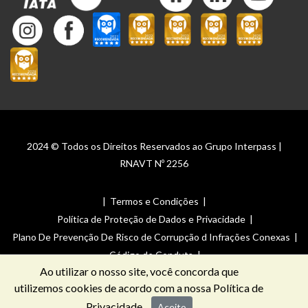
2024 © Todos os Direitos Reservados ao Grupo Interpass |
RNAVT Nº 2256
|
Termos e Condições
|
Política de Proteção de Dados e Privacidade
|
Plano De Prevenção De Risco de Corrupção d Infrações Conexas
|
Código de Conduta
|
Ao utilizar o nosso site, você concorda que
Canal de Denúncias _ Plano De Prevenção De Risco de Corrupção
utilizemos cookies de acordo com a nossa
Política de
de Infrações Conexas
Privacidade
Aceito