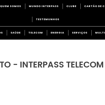
QUEM SOMOS
MUNDO INTERPASS
CLUBE
CARTÃO DE C
TESTEMUNHOS
OS
SAÚDE
TELECOM
ENERGIA
SERVIÇOS
MULTI
TO - INTERPASS TELECOM