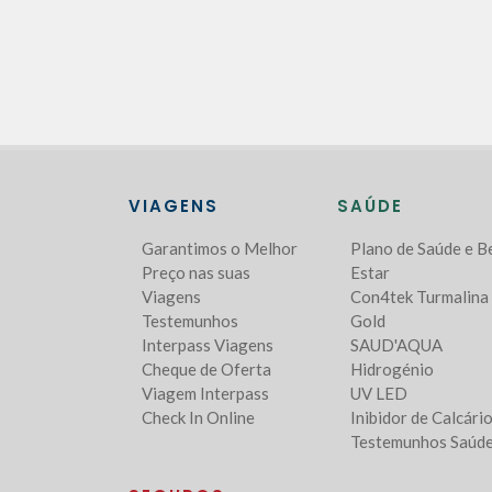
VIAGENS
SAÚDE
Garantimos o Melhor
Plano de Saúde e 
Preço nas suas
Estar
Viagens
Con4tek Turmalina
Testemunhos
Gold
Interpass Viagens
SAUD'AQUA
Cheque de Oferta
Hidrogénio
Viagem Interpass
UV LED
Check In Online
Inibidor de Calcári
Testemunhos Saúd