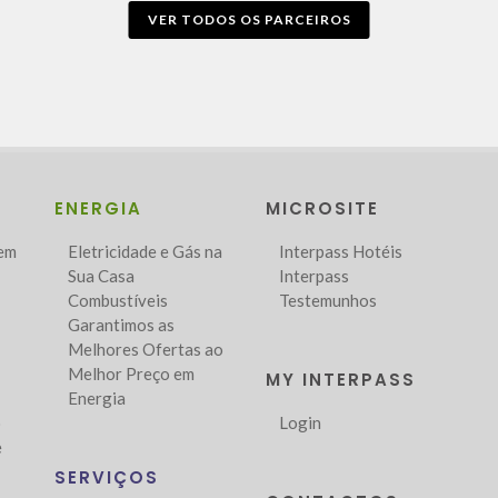
VER TODOS OS PARCEIROS
ENERGIA
MICROSITE
Bem
Eletricidade e Gás na
Interpass Hotéis
Sua Casa
Interpass
Combustíveis
Testemunhos
Garantimos as
Melhores Ofertas ao
Melhor Preço em
MY INTERPASS
Energia
o
Login
e
SERVIÇOS