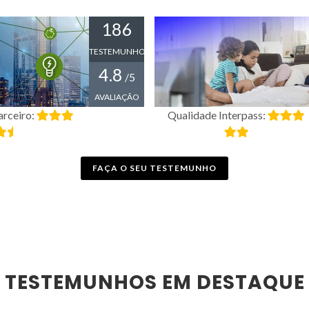
186
TESTEMUNHOS
4.8
/5
AVALIAÇÃO
arceiro:
Qualidade Interpass:
FAÇA O SEU TESTEMUNHO
TESTEMUNHOS EM DESTAQUE