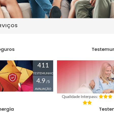
RVIÇOS
eguros
Testemun
411
TESTEMUNHOS
4.9
/5
AVALIAÇÃO
Qualidade Interpass:
nergia
Teste