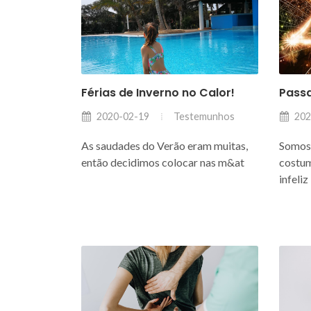
Férias de Inverno no Calor!
Pass
Testemunhos
2020-02-19
202
As saudades do Verão eram muitas,
Somos 
então decidimos colocar nas m&at
costum
infeliz