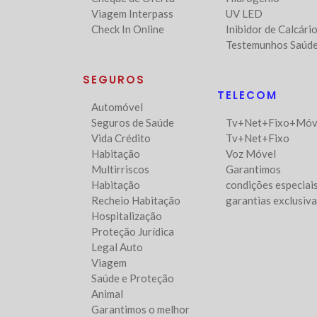
Viagem Interpass
UV LED
Check In Online
Inibidor de Calcári
Testemunhos Saúd
SEGUROS
TELECOM
Automóvel
Seguros de Saúde
Tv+Net+Fixo+Móv
Vida Crédito
Tv+Net+Fixo
Habitação
Voz Móvel
Multirriscos
Garantimos
Habitação
condições especiais
Recheio Habitação
garantias exclusiv
Hospitalização
Proteção Jurídica
Legal Auto
Viagem
Saúde e Proteção
Animal
Garantimos o melhor