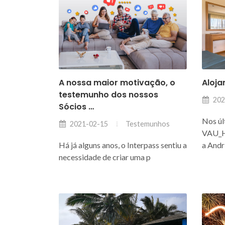
A nossa maior motivação, o
Aloj
testemunho dos nossos
202
Sócios …
Nos úl
Testemunhos
2021-02-15
VAU_H
Há já alguns anos, o Interpass sentiu a
a Andr
necessidade de criar uma p