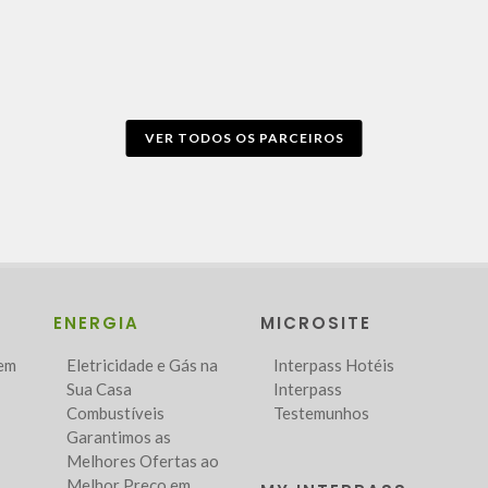
VER TODOS OS PARCEIROS
ENERGIA
MICROSITE
Bem
Eletricidade e Gás na
Interpass Hotéis
Sua Casa
Interpass
Combustíveis
Testemunhos
Garantimos as
Melhores Ofertas ao
Melhor Preço em