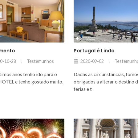
amento
Portugal é Lindo
Testemunhos
Testemunh
0-10-28
2020-09-02
timos anos tenho ido para o
Dadas as circunstâncias, fomo
OTEL e tenho gostado muito,
obrigados a alterar o destino 
ferias e t