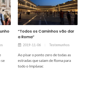
Junho
“Todos os Caminhos vão dar
a Roma”
os
Testemunhos
2019-11-06
e
Ao pisar o ponto zero de todas as
 se
estradas que saiam de Roma para
todo o Imp&eac