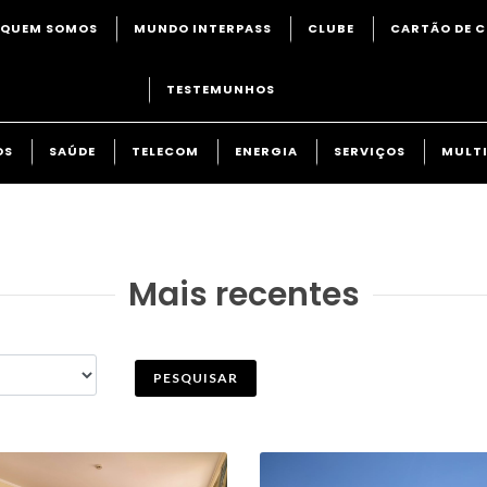
QUEM SOMOS
MUNDO INTERPASS
CLUBE
CARTÃO DE C
TESTEMUNHOS
OS
SAÚDE
TELECOM
ENERGIA
SERVIÇOS
MULTI
Mais recentes
PESQUISAR