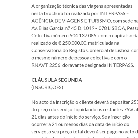
A organização técnica das viagens apresentadas
nesta brochura foi realizada por INTERPASS –
AGÊNCIA DE VIAGENS E TURISMO, com sede n
Av. Elias Garcia, n.º 45 D, 1049 – 078 LISBOA, Pess
Colectiva número 504 137 085, com o capital socia
realizado de € 250.000,00, matriculada na
Conservatória do Registo Comercial de Lisboa, c
o mesmo número de pessoa colectiva e com o
RNAVT 2256, doravante designada INTERPASS.
CLÁUSULA SEGUNDA
(INSCRIÇÕES)
No acto da inscrição o cliente deverá depositar 2
do preço do serviço, liquidando os restantes 75% a
21 dias antes do início do serviço. Se a inscrição
ocorrer a 21 ou menos dias da data de início do
serviço, o seu preço total deverá ser pago no acto 