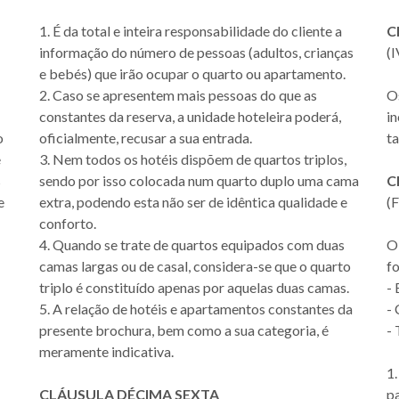
1. É da total e inteira responsabilidade do cliente a
C
informação do número de pessoas (adultos, crianças
(
e bebés) que irão ocupar o quarto ou apartamento.
2. Caso se apresentem mais pessoas do que as
O
constantes da reserva, a unidade hoteleira poderá,
i
o
oficialmente, recusar a sua entrada.
ta
e
3. Nem todos os hotéis dispõem de quartos triplos,
s
sendo por isso colocada num quarto duplo uma cama
C
e
extra, podendo esta não ser de idêntica qualidade e
(
conforto.
4. Quando se trate de quartos equipados com duas
O
camas largas ou de casal, considera-se que o quarto
f
triplo é constituído apenas por aquelas duas camas.
- 
5. A relação de hotéis e apartamentos constantes da
- 
presente brochura, bem como a sua categoria, é
- 
meramente indicativa.
1
CLÁUSULA DÉCIMA SEXTA
p