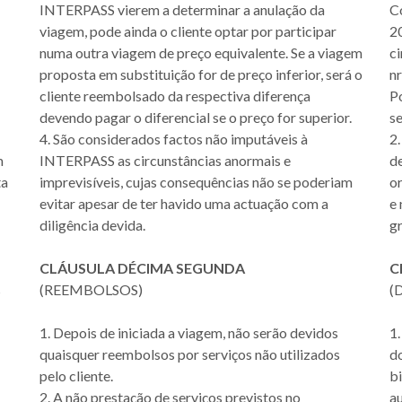
INTERPASS vierem a determinar a anulação da
C
viagem, pode ainda o cliente optar por participar
2
numa outra viagem de preço equivalente. Se a viagem
ci
proposta em substituição for de preço inferior, será o
n
cliente reembolsado da respectiva diferença
P
devendo pagar o diferencial se o preço for superior.
se
4. São considerados factos não imputáveis à
2
m
INTERPASS as circunstâncias anormais e
d
ta
imprevisíveis, cujas consequências não se poderiam
o
evitar apesar de ter havido uma actuação com a
e 
diligência devida.
gr
CLÁUSULA DÉCIMA SEGUNDA
C
s
(REEMBOLSOS)
(
1. Depois de iniciada a viagem, não serão devidos
1.
quaisquer reembolsos por serviços não utilizados
d
pelo cliente.
bi
2. A não prestação de serviços previstos no
au