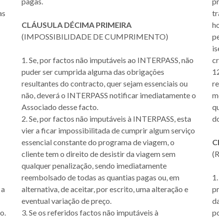
pagas.
p
as
tr
CLÁUSULA DÉCIMA PRIMEIRA
ho
(IMPOSSIBILIDADE DE CUMPRIMENTO)
p
is
1. Se, por factos não imputáveis ao INTERPASS, não
c
puder ser cumprida alguma das obrigações
1
resultantes do contracto, quer sejam essenciais ou
re
não, deverá o INTERPASS notificar imediatamente o
me
Associado desse facto.
q
2. Se, por factos não imputáveis à INTERPASS, esta
do
vier a ficar impossibilitada de cumprir algum serviço
essencial constante do programa de viagem, o
C
cliente tem o direito de desistir da viagem sem
(
qualquer penalização, sendo imediatamente
reembolsado de todas as quantias pagas ou, em
1
 a
alternativa, de aceitar, por escrito, uma alteração e
p
eventual variação de preço.
d
o.
3. Se os referidos factos não imputáveis à
po