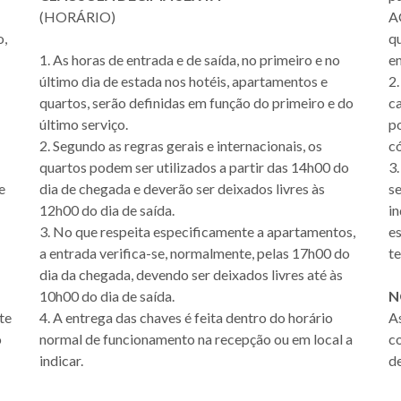
(HORÁRIO)
A
o,
q
1. As horas de entrada e de saída, no primeiro e no
em
último dia de estada nos hotéis, apartamentos e
2.
quartos, serão definidas em função do primeiro e do
c
último serviço.
po
2. Segundo as regras gerais e internacionais, os
c
quartos podem ser utilizados a partir das 14h00 do
3.
e
dia de chegada e deverão ser deixados livres às
s
12h00 do dia de saída.
i
3. No que respeita especificamente a apartamentos,
es
a entrada verifica-se, normalmente, pelas 17h00 do
te
dia da chegada, devendo ser deixados livres até às
10h00 do dia de saída.
N
te
4. A entrega das chaves é feita dentro do horário
A
o
normal de funcionamento na recepção ou em local a
c
indicar.
d