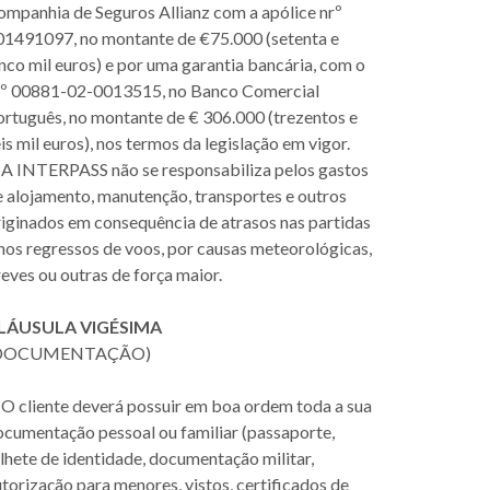
ompanhia de Seguros Allianz com a apólice nrº
01491097, no montante de €75.000 (setenta e
nco mil euros) e por uma garantia bancária, com o
rº 00881-02-0013515, no Banco Comercial
ortuguês, no montante de € 306.000 (trezentos e
is mil euros), nos termos da legislação em vigor.
. A INTERPASS não se responsabiliza pelos gastos
e alojamento, manutenção, transportes e outros
riginados em consequência de atrasos nas partidas
nos regressos de voos, por causas meteorológicas,
eves ou outras de força maior.
LÁUSULA VIGÉSIMA
DOCUMENTAÇÃO)
 O cliente deverá possuir em boa ordem toda a sua
ocumentação pessoal ou familiar (passaporte,
lhete de identidade, documentação militar,
torização para menores, vistos, certificados de