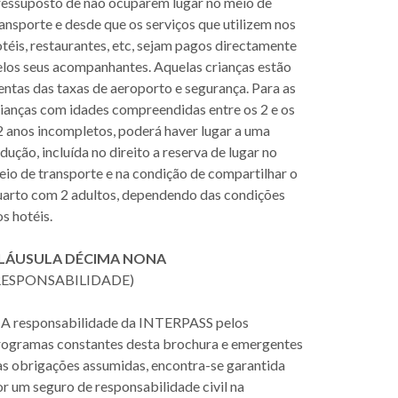
ressuposto de não ocuparem lugar no meio de
ansporte e desde que os serviços que utilizem nos
téis, restaurantes, etc, sejam pagos directamente
elos seus acompanhantes. Aquelas crianças estão
entas das taxas de aeroporto e segurança. Para as
rianças com idades compreendidas entre os 2 e os
2 anos incompletos, poderá haver lugar a uma
dução, incluída no direito a reserva de lugar no
io de transporte e na condição de compartilhar o
uarto com 2 adultos, dependendo das condições
s hotéis.
LÁUSULA DÉCIMA NONA
RESPONSABILIDADE)
. A responsabilidade da INTERPASS pelos
rogramas constantes desta brochura e emergentes
as obrigações assumidas, encontra-se garantida
r um seguro de responsabilidade civil na