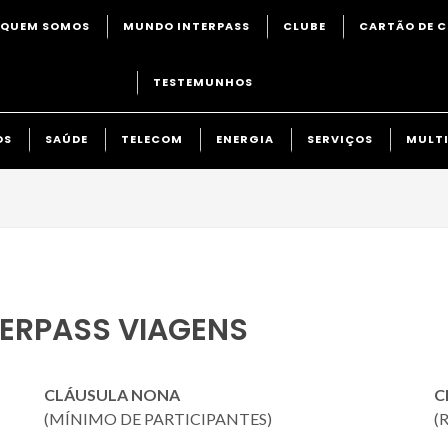
QUEM SOMOS
MUNDO INTERPASS
CLUBE
CARTÃO DE C
TESTEMUNHOS
OS
SAÚDE
TELECOM
ENERGIA
SERVIÇOS
MULTI
TERPASS VIAGENS
CLÁUSULA NONA
C
(MÍNIMO DE PARTICIPANTES)
(