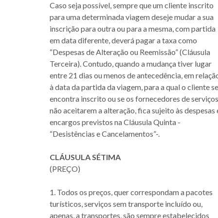
Caso seja possível, sempre que um cliente inscrito
para uma determinada viagem deseje mudar a sua
inscrição para outra ou para a mesma, com partida
em data diferente, deverá pagar a taxa como
“Despesas de Alteração ou Reemissão” (Cláusula
Terceira). Contudo, quando a mudança tiver lugar
entre 21 dias ou menos de antecedência, em relaçã
à data da partida da viagem, para a qual o cliente s
encontra inscrito ou se os fornecedores de serviço
não aceitarem a alteração, fica sujeito às despesas 
encargos previstos na Cláusula Quinta -
“Desistências e Cancelamentos”-.
CLÁUSULA SÉTIMA
(PREÇO)
1. Todos os preços, quer correspondam a pacotes
turísticos, serviços sem transporte incluído ou,
apenas, a transportes, são sempre estabelecidos