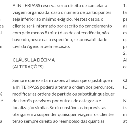
A INTERPASS reserva-se no direito de cancelar a
1
viagem organizada, caso o número de participantes
(
a
seja inferior ao mínimo exigido. Nestes casos, o
p
oa
cliente será informado por escrito do cancelamento
al
l
com pelo menos 8 (oito) dias de antecedência, não
es
havendo, neste caso específico, responsabilidade
qu
om
civil da Agência pela rescisão.
pa
2.
CLÁUSULA DÉCIMA
A
(ALTERAÇÕES)
ca
Sempre que existam razões alheias que o justifiquem,
C
a INTERPASS poderá alterar a ordem dos percursos,
(
5%
modificar as ordens de partida ou substituir qualquer
té
dos hotéis previstos por outros de categoria e
Na
localização similar. Se circunstâncias imprevistas
tr
obrigarem a suspender quaisquer viagens, os clientes
m
da
terão sempre direito ao reembolso das quantias
at