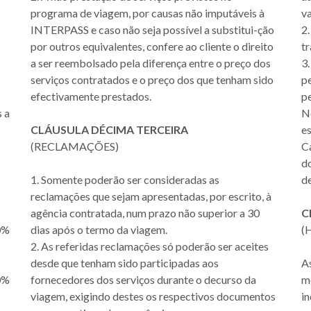
programa de viagem, por causas não imputáveis à
va
INTERPASS e caso não seja possível a substitui-ção
2
por outros equivalentes, confere ao cliente o direito
tr
a ser reembolsado pela diferença entre o preço dos
3
serviços contratados e o preço dos que tenham sido
pe
efectivamente prestados.
pe
s a
N
CLÁUSULA DÉCIMA TERCEIRA
es
(RECLAMAÇÕES)
C
do
1. Somente poderão ser consideradas as
de
reclamações que sejam apresentadas, por escrito, à
agência contratada, num prazo não superior a 30
C
50%
dias após o termo da viagem.
(
2. As referidas reclamações só poderão ser aceites
desde que tenham sido participadas aos
A
00%
fornecedores dos serviços durante o decurso da
me
viagem, exigindo destes os respectivos documentos
in