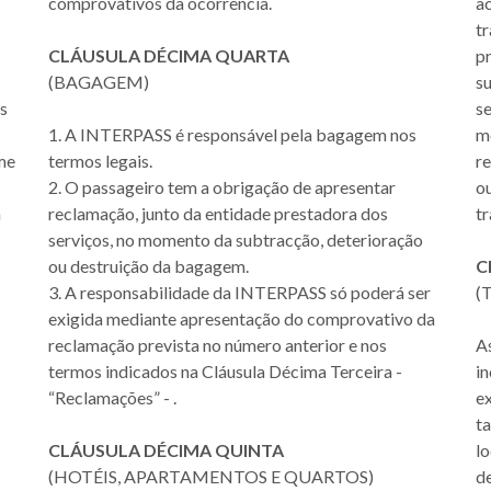
comprovativos da ocorrência.
a
t
CLÁUSULA DÉCIMA QUARTA
p
(BAGAGEM)
su
s
se
1. A INTERPASS é responsável pela bagagem nos
m
ome
termos legais.
re
2. O passageiro tem a obrigação de apresentar
ou
a
reclamação, junto da entidade prestadora dos
t
serviços, no momento da subtracção, deterioração
ou destruição da bagagem.
C
3. A responsabilidade da INTERPASS só poderá ser
(
exigida mediante apresentação do comprovativo da
reclamação prevista no número anterior e nos
As
termos indicados na Cláusula Décima Terceira -
in
“Reclamações” - .
e
ta
CLÁUSULA DÉCIMA QUINTA
l
(HOTÉIS, APARTAMENTOS E QUARTOS)
de