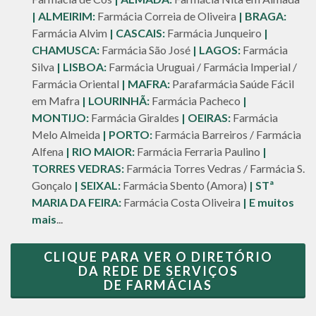
|
ALMEIRIM:
Farmácia Correia de Oliveira
| BRAGA:
Farmácia Alvim
| CASCAIS:
Farmácia Junqueiro
|
CHAMUSCA:
Farmácia São José
| LAGOS:
Farmácia
Silva
| LISBOA:
Farmácia Uruguai / Farmácia Imperial /
Farmácia Oriental
| MAFRA:
Parafarmácia Saúde Fácil
em Mafra
| LOURINHÃ:
Farmácia Pacheco
|
MONTIJO:
Farmácia Giraldes
| OEIRAS:
Farmácia
Melo Almeida
| PORTO:
Farmácia Barreiros / Farmácia
Alfena
| RIO MAIOR:
Farmácia Ferraria Paulino
|
TORRES VEDRAS:
Farmácia Torres Vedras / Farmácia S.
Gonçalo
| SEIXAL:
Farmácia Sbento (Amora)
| STª
MARIA DA FEIRA:
Farmácia Costa Oliveira
| E muitos
mais
...
CLIQUE PARA VER O DIRETÓRIO
DA REDE DE SERVIÇOS
DE FARMÁCIAS