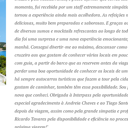
momento, fui recebida por um staff extremamente simpátic
tornou a experiência ainda mais acolhedora. As refeições
deliciosas, muito bem preparadas e saborosas. E graças a
de diversos sumos e mocktails refrescantes ao longo de t
dia foi uma surpresa e uma nova experiência emocionante,
Next
manhã. Consegui divertir-me ao máximo, descansar como
cruzeiro aos que gostam de conhecer vários locais em pouc
com guia, a partir do barco que as reservem antes da vi
perder uma boa oportunidade de conhecer os locais de um
há sempre autocarros turísticos que fazem a tour pela cida
gostam de caminhar, também têm essa possibilidade. Sou
nova que conheci. Obrigada à Interpass pela oportunidade
especial agradecimento à Andreia Chaves e ao Tiago San
depois da viagem, assim como pela grande simpatia e pro
Ricardo Tavares pela disponibilidade e eficiência no proc
próxima viagem!