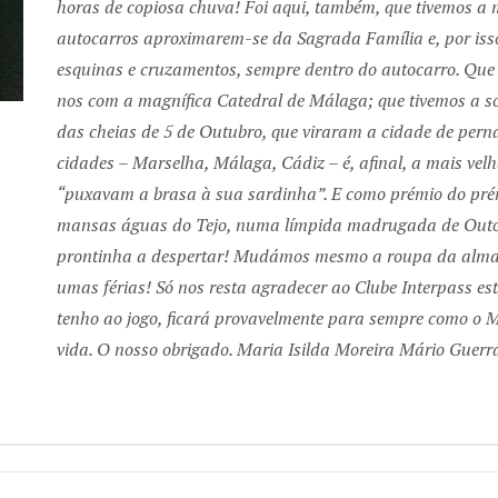
horas de copiosa chuva! Foi aqui, também, que tivemos a m
autocarros aproximarem-se da Sagrada Família e, por isso
esquinas e cruzamentos, sempre dentro do autocarro. Que
nos com a magnífica Catedral de Málaga; que tivemos a so
das cheias de 5 de Outubro, que viraram a cidade de pern
cidades – Marselha, Málaga, Cádiz – é, afinal, a mais vel
“puxavam a brasa à sua sardinha”. E como prémio do prém
mansas águas do Tejo, numa límpida madrugada de Outon
prontinha a despertar! Mudámos mesmo a roupa da alma,
umas férias! Só nos resta agradecer ao Clube Interpass est
tenho ao jogo, ficará provavelmente para sempre como 
vida. O nosso obrigado. Maria Isilda Moreira Mário Gu