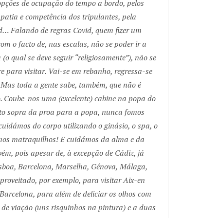
opções de ocupação do tempo a bordo, pelos
mpatia e competência dos tripulantes, pela
id… Falando de regras Covid, quem fizer um
m o facto de, nas escalas, não se poder ir a
 (o qual se deve seguir “religiosamente”), não se
re para visitar. Vai-se em rebanho, regressa-se
 Mas toda a gente sabe, também, que não é
o. Coube-nos uma (excelente) cabine na popa do
nto sopra da proa para a popa, nunca fomos
uidámos do corpo utilizando o ginásio, o spa, o
ámos matraquilhos! E cuidámos da alma e da
ém, pois apesar de, à excepção de Cádiz, já
Lisboa, Barcelona, Marselha, Génova, Málaga,
proveitado, por exemplo, para visitar Aix-en
Barcelona, para além de deliciar os olhos com
e de viação (uns risquinhos na pintura) e a duas