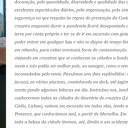
decoração, pela quantidade, diversidade e qualidade das 
excelentes espectáculos diários, pela organização, pela si
segurança no que respeita às regras de prevenção da Cov
cruzeiro enquanto durar a pandemia ficará desapontado co
terra por conta própria e ter-se de ir em excursão com guia
poder entrar em qualquer loja e não se dispor de tempo liv
Next
em rebanho, para evitar eventuais focos de contaminação.
viajando em cruzeiros que se conhecem as cidades a fund
navio e não podia ser melhor pois, ao navegar, como o ve
incomodados pelo vento. Passámos uns dias esplêndidos: c
jacuzzi, as várias piscinas, caminhando no deck, até jog
mente pondo algumas leituras em dia. Instruímo nos, tamb
conhecermos todas as cidades do itinerário do cruzeiro (
Cádiz, Lisboa), saímos em excursão em todas elas, tendo a
Provence, que conhecíamos mal, a partir de Marselha. Em 
toda a beleza da cidade tivemos, até, direito a um acident