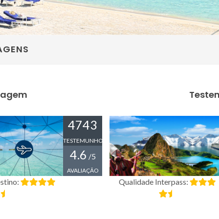
AGENS
Viagem
Testem
4743
TESTEMUNHOS
4.6
/5
AVALIAÇÃO
stino:
Qualidade Interpass: