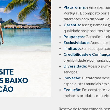
Plataforma:
é uma das mai
Portugal. É composto por 1
diferentes com disponibili
Garantia:
Asseguramos a ga
qualidade nos produtos e se
Poupanças:
Garantimos el
Exclusividade:
Acesso exclu
Ilimitado:
Sem qualquer cond
Credibilidade e Confiança
credibilidade e confiança p
Diversidade:
Acesso a um c
serviços.
Inovação:
Plataforma desen
especialistas mundiais em c
Evolução:
Em constante ev
melhores produtos e serviç
Reserve de forma cómoda, segu