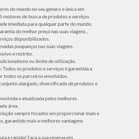
ores do mundo no seu género e única em
5 motores de busca de produtos e serviços
dade imediata para qualquer parte do mundo.
rantia do melhor preço nas suas viagens ,
rviços disponibilizados.
evadas poupanças nas suas viagens.
sivo e restrito.
icionalismo ou limite de utilização.
:
Todos os produtos e serviços é garantida a
or todos os parceiros envolvidos.
onjunto alargado, diversificado de produtos e
volvida e atualizada pelos melhores
ada área.
olução sempre focados em proporcionar mais e
os, garantido mais e melhores vantagens
ra e rápida! Faça a sua reserva em