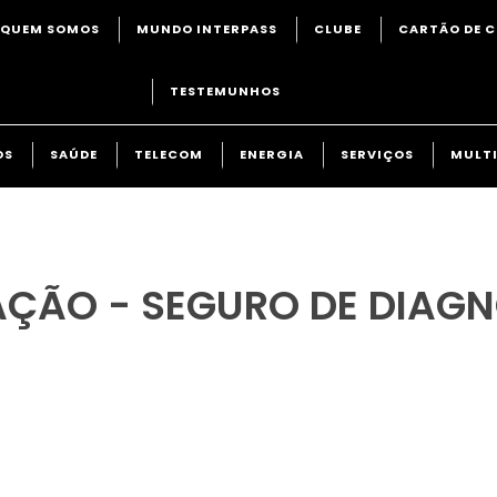
QUEM SOMOS
MUNDO INTERPASS
CLUBE
CARTÃO DE C
TESTEMUNHOS
OS
SAÚDE
TELECOM
ENERGIA
SERVIÇOS
MULTI
AÇÃO - SEGURO DE DIAG