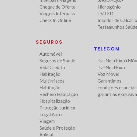
Interpass Viagens
SAUD'AQUA
Cheque de Oferta
Hidrogénio
Viagem Interpass
UV LED
Check In Online
Inibidor de Calcári
Testemunhos Saúd
SEGUROS
TELECOM
Automóvel
Seguros de Saúde
Tv+Net+Fixo+Móv
Vida Crédito
Tv+Net+Fixo
Habitação
Voz Móvel
Multirriscos
Garantimos
Habitação
condições especiais
Recheio Habitação
garantias exclusiv
Hospitalização
Proteção Jurídica
Legal Auto
Viagem
Saúde e Proteção
Animal