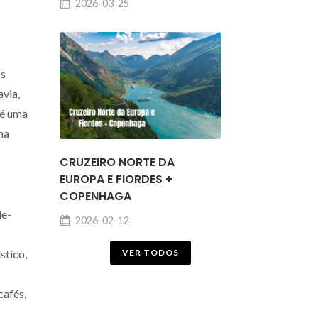
2026-03-25
os
via,
 é uma
ma
CRUZEIRO NORTE DA
EUROPA E FIORDES +
COPENHAGA
de-
2026-02-12
VER TODOS
stico,
cafés,