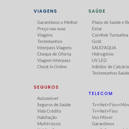
VIAGENS
SAÚDE
Garantimos o Melhor
Plano de Saúde e 
Preço nas suas
Estar
Viagens
Con4tek Turmalina
Testemunhos
Gold
Interpass Viagens
SAUD'AQUA
Cheque de Oferta
Hidrogénio
Viagem Interpass
UV LED
Check In Online
Inibidor de Calcári
Testemunhos Saúd
SEGUROS
TELECOM
Automóvel
Seguros de Saúde
Tv+Net+Fixo+Móv
Vida Crédito
Tv+Net+Fixo
Habitação
Voz Móvel
Multirriscos
Garantimos