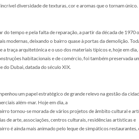
incrível diversidade de texturas, cor e aromas que o tornam único.
r do tempo e pela falta de reparação, a partir da década de 1970 
is modernas, deixando o bairro quase à portas da demolição. Toda
a traça arquitetónica e o uso dos materiais típicos e, hoje em dia,
 construções habitacionais e de comércio, foi também preservada u
e do Dubai, datada do século XIX.
sempenhou um papel estratégico de grande relevo na gestão da cida
rciais além-mar. Hoje em dia, a
irro tornou-se morada de vários projetos de âmbito cultural e artí
s de arte, associações, centros culturais, residências artísticas e
airro é ainda mais animado pelo leque de simpáticos restaurantes, 