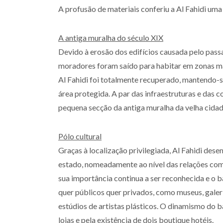
A profusão de materiais conferiu a Al Fahidi uma 
A antiga muralha do século XIX
Devido à erosão dos edifícios causada pelo passa
moradores foram saído para habitar em zonas ma
Al Fahidi foi totalmente recuperado, mantendo-se 
área protegida. A par das infraestruturas e das
pequena secção da antiga muralha da velha cidad
Pólo cultural
Graças à localização privilegiada, Al Fahidi de
estado, nomeadamente ao nível das relações come
sua importância continua a ser reconhecida e o ba
quer públicos quer privados, como museus, galeria
estúdios de artistas plásticos. O dinamismo do b
lojas e pela existência de dois boutique hotéis.