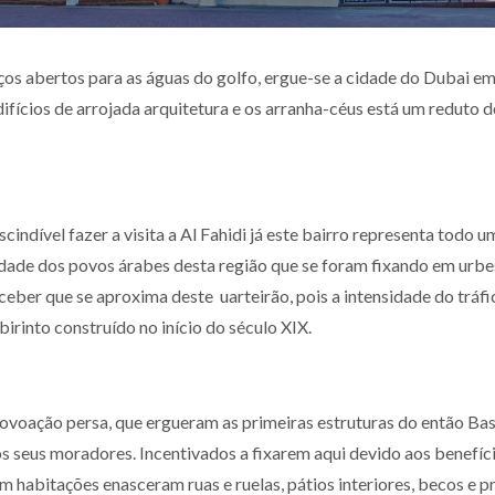
aços abertos para as águas do golfo, ergue-se a cidade do Dubai e
ifícios de arrojada arquitetura e os arranha-céus está um reduto 
indível fazer a visita a Al Fahidi já este bairro representa todo u
dade dos povos árabes desta região que se foram fixando em urbe
ceber que se aproxima deste uarteirão, pois a intensidade do tráfi
irinto construído no início do século XIX.
voação persa, que ergueram as primeiras estruturas do então Bas
s seus moradores. Incentivados a fixarem aqui devido aos benefíc
habitações enasceram ruas e ruelas, pátios interiores, becos e pr