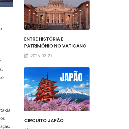
m
do
ENTRE HISTÓRIA E
PATRIMÓNIO NO VATICANO
2026-03-27
m
s,
co
takia,
ios
CIRCUITO JAPÃO
aças.