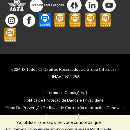
2024 © Todos os Direitos Reservados ao Grupo Interpass |
RNAVT Nº 2256
|
Termos e Condições
|
Política de Proteção de Dados e Privacidade
|
Plano De Prevenção De Risco de Corrupção d Infrações Conexas
|
Código de Conduta
|
Ao utilizar o nosso site, você concorda que
Canal de Denúncias _ Plano De Prevenção De Risco de Corrupção
utilizemos cookies de acordo com a nossa
Política de
de Infrações Conexas