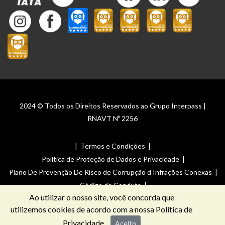
2024 © Todos os Direitos Reservados ao Grupo Interpass |
RNAVT Nº 2256
|
Termos e Condições
|
Política de Proteção de Dados e Privacidade
|
Plano De Prevenção De Risco de Corrupção d Infrações Conexas
|
Código de Conduta
|
Ao utilizar o nosso site, você concorda que
Canal de Denúncias _ Plano De Prevenção De Risco de Corrupção
utilizemos cookies de acordo com a nossa
Política de
de Infrações Conexas
Privacidade
Aceito