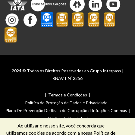
2024 © Todos os Direitos Reservados ao Grupo Interpass |
RNAVT Nº 2256
|
Termos e Condições
|
Política de Proteção de Dados e Privacidade
|
Plano De Prevenção De Risco de Corrupção d Infrações Conexas
|
Código de Conduta
|
Ao utilizar o nosso site, você concorda que
Canal de Denúncias _ Plano De Prevenção De Risco de Corrupção
utilizemos cookies de acordo com a nossa
Política de
de Infrações Conexas