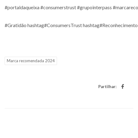
#portaldaqueixa #consumerstrust #grupointerpass #marcare
#Gratidão hashtag#ConsumersTrust hashtag#Reconhecimento
Marca recomendada 2024
Partilhar: