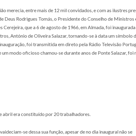
ão merecia, entre mais de 12 mil convidados, e com as ilustres pr
de Deus Rodrigues Tomás, o Presidente do Conselho de Ministros 
s Cerejeira, que a 6 de agosto de 1966, em Almada, foi inaugurad
os, António de Oliveira Salazar, tornando-se à data um símbolo 
nauguração, foi transmitida em direto pela Rádio Televisão Portu
de um modo oficioso chamou-se durante anos de Ponte Salazar, foi 
 abril era constituído por 20 trabalhadores.
nvaideciam-se dessa sua função, apesar de no dia inaugural não se