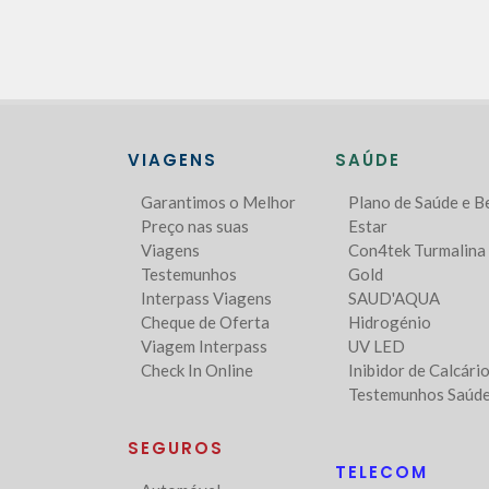
VIAGENS
SAÚDE
Garantimos o Melhor
Plano de Saúde e 
Preço nas suas
Estar
Viagens
Con4tek Turmalina
Testemunhos
Gold
Interpass Viagens
SAUD'AQUA
Cheque de Oferta
Hidrogénio
Viagem Interpass
UV LED
Check In Online
Inibidor de Calcári
Testemunhos Saúd
SEGUROS
TELECOM