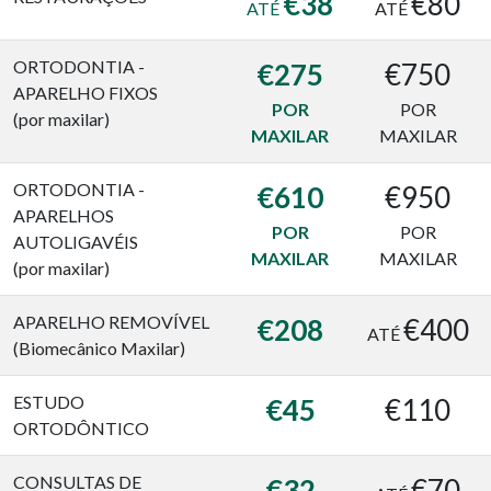
€38
€80
ATÉ
ATÉ
ORTODONTIA -
€275
€750
APARELHO FIXOS
POR
POR
(por maxilar)
MAXILAR
MAXILAR
ORTODONTIA -
€610
€950
APARELHOS
POR
POR
AUTOLIGAVÉIS
MAXILAR
MAXILAR
(por maxilar)
APARELHO REMOVÍVEL
€208
€400
ATÉ
(Biomecânico Maxilar)
ESTUDO
€45
€110
ORTODÔNTICO
CONSULTAS DE
€32
€70