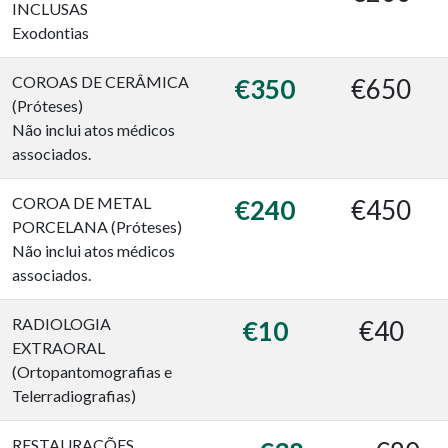
INCLUSAS
Exodontias
COROAS DE CERÂMICA
€350
€650
(Próteses)
Não inclui atos médicos
associados.
COROA DE METAL
€240
€450
PORCELANA (Próteses)
Não inclui atos médicos
associados.
RADIOLOGIA
€10
€40
EXTRAORAL
(Ortopantomografias e
Telerradiografias)
RESTAURAÇÕES