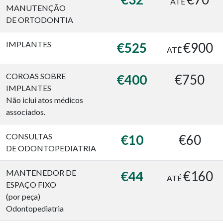
ATÉ
MANUTENÇÃO
DE ORTODONTIA
IMPLANTES
€525
€900
ATÉ
COROAS SOBRE
€400
€750
IMPLANTES
Não iclui atos médicos
associados.
CONSULTAS
€10
€60
DE ODONTOPEDIATRIA
MANTENEDOR DE
€44
€160
ATÉ
ESPAÇO FIXO
(por peça)
Odontopediatria