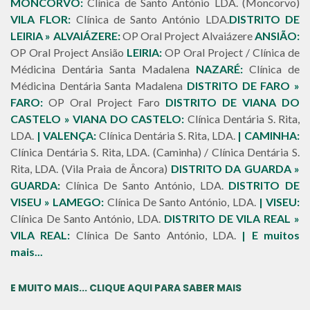
MONCORVO:
Clínica de Santo António LDA. (Moncorvo)
VILA FLOR:
Clínica de Santo António LDA.
DISTRITO DE
LEIRIA » ALVAIÁZERE:
OP Oral Project Alvaiázere
ANSIÃO:
OP Oral Project Ansião
LEIRIA:
OP Oral Project / Clínica de
Médicina Dentária Santa Madalena
NAZARÉ:
Clínica de
Médicina Dentária Santa Madalena
DISTRITO DE FARO »
FARO:
OP Oral Project Faro
DISTRITO DE VIANA DO
CASTELO » VIANA DO CASTELO:
Clínica Dentária S. Rita,
LDA.
| VALENÇA:
Clínica Dentária S. Rita, LDA.
| CAMINHA:
Clínica Dentária S. Rita, LDA. (Caminha) / Clínica Dentária S.
Rita, LDA. (Vila Praia de Âncora)
DISTRITO DA GUARDA »
GUARDA:
Clínica De Santo António, LDA.
DISTRITO DE
VISEU » LAMEGO:
Clínica De Santo António, LDA.
| VISEU:
Clínica De Santo António, LDA.
DISTRITO DE VILA REAL »
VILA REAL:
Clínica De Santo António, LDA.
| E muitos
mais...
E MUITO MAIS... CLIQUE AQUI PARA SABER MAIS