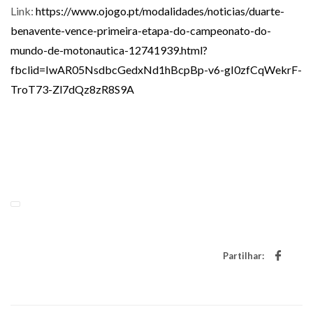
Link:
https://www.ojogo.pt/modalidades/noticias/duarte-
benavente-vence-primeira-etapa-do-campeonato-do-
mundo-de-motonautica-12741939.html?
fbclid=IwAR05NsdbcGedxNd1hBcpBp-v6-gI0zfCqWekrF-
TroT73-Zl7dQz8zR8S9A
Partilhar: