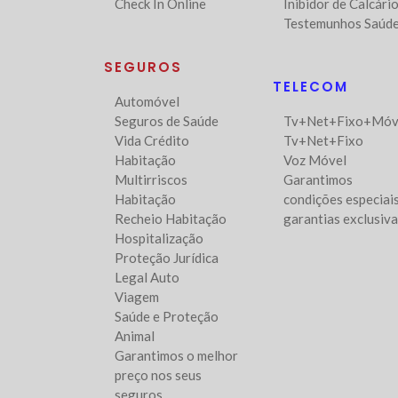
Check In Online
Inibidor de Calcári
Testemunhos Saúd
SEGUROS
TELECOM
Automóvel
Seguros de Saúde
Tv+Net+Fixo+Móv
Vida Crédito
Tv+Net+Fixo
Habitação
Voz Móvel
Multirriscos
Garantimos
Habitação
condições especiais
Recheio Habitação
garantias exclusiv
Hospitalização
Proteção Jurídica
Legal Auto
Viagem
Saúde e Proteção
Animal
Garantimos o melhor
preço nos seus
seguros