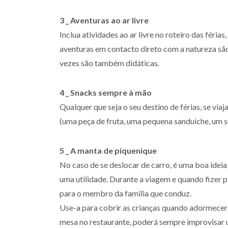
3 _ Aventuras ao ar livre
Inclua atividades ao ar livre no roteiro das féria
aventuras em contacto direto com a natureza são 
vezes são também didáticas.
4 _ Snacks sempre à mão
Qualquer que seja o seu destino de férias, se vi
(uma peça de fruta, uma pequena sanduiche, um s
5 _ A manta de piquenique
No caso de se deslocar de carro, é uma boa idei
uma utilidade. Durante a viagem e quando fizer 
para o membro da família que conduz.
Use-a para cobrir as crianças quando adormecer
mesa no restaurante, poderá sempre improvisar u