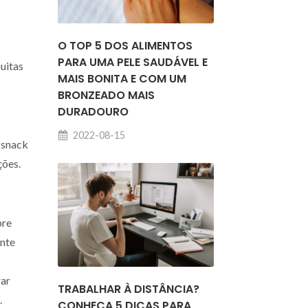
O TOP 5 DOS ALIMENTOS
PARA UMA PELE SAUDÁVEL E
uitas
MAIS BONITA E COM UM
BRONZEADO MAIS
DURADOURO
2022-08-15
 snack
ções.
pre
ente
rar
TRABALHAR À DISTÂNCIA?
.
CONHEÇA 5 DICAS PARA