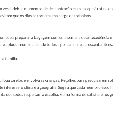
jam verdadeiros momentos de descontração e um escape à rotina do
evitam que os dias se tornem uma carga de trabalhos.
a, comece a preparar a bagagem com uma semana de antecedência e 
ar e coloque num local onde todos a possam ler e acrescentar itens.
a família.
ribua tarefas e envolva as crianças. Peçalhes para pesquisarem so
 de interesse, o clima e a geografia. Sugira que cada membro escol
ranta que todos respeitam a escolha. É uma forma de satisfazer os 