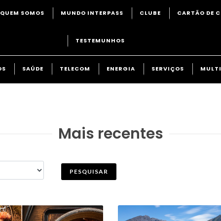
QUEM SOMOS
MUNDO INTERPASS
CLUBE
CARTÃO DE C
TESTEMUNHOS
OS
SAÚDE
TELECOM
ENERGIA
SERVIÇOS
MULTI
Mais recentes
PESQUISAR