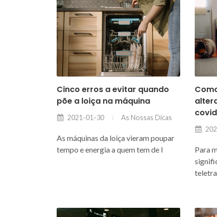
Cinco erros a evitar quando
Como
põe a loiça na máquina
alter
covid
As Nossas Dicas
2021-01-30
202
As máquinas da loiça vieram poupar
tempo e energia a quem tem de l
Para m
signif
teletr