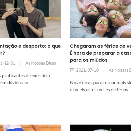
ntação e desporto: o que
Chegaram as férias de v
r?
É hora de preparar a cas
para os miúdos
As Nossas Dicas
1-12-01
As Nossas 
2021-07-10
 praticantes de exercício
 têm dúvidas so
Nove dicas para tornar mais s
e fáceis estes meses de férias