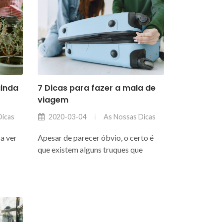
ainda
7 Dicas para fazer a mala de
viagem
Dicas
As Nossas Dicas
2020-03-04
ra ver
Apesar de parecer óbvio, o certo é
que existem alguns truques que