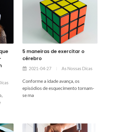
 que
5 maneiras de exercitar o
-
cérebro
m
As Nossas Dicas
2021-04-27
Conforme a idade avança, os
Dicas
episódios de esquecimento tornam-
o,
se ma
é