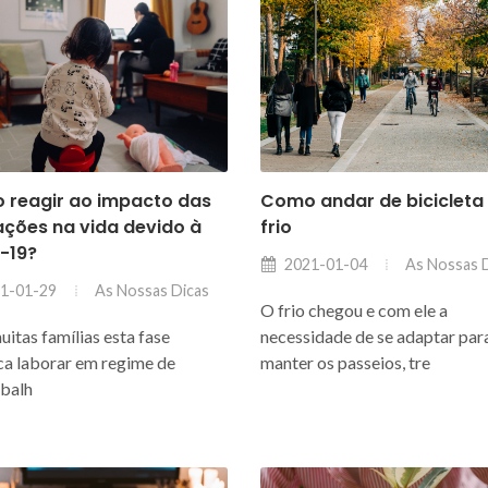
 reagir ao impacto das
Como andar de biciclet
ações na vida devido à
frio
-19?
As Nossas 
2021-01-04
As Nossas Dicas
1-01-29
O frio chegou e com ele a
uitas famílias esta fase
necessidade de se adaptar par
ica laborar em regime de
manter os passeios, tre
abalh