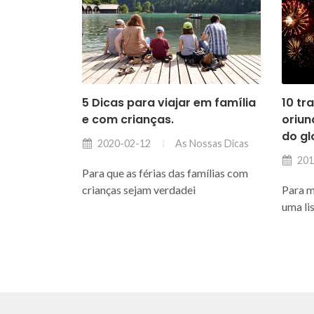
5 Dicas para viajar em família
10 tr
e com crianças.
oriun
do gl
As Nossas Dicas
2020-02-12
201
Para que as férias das famílias com
crianças sejam verdadei
Para m
uma li