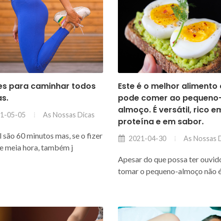
es para caminhar todos
Este é o melhor alimento
as.
pode comer ao pequeno
almoço. É versátil, rico e
As Nossas Dicas
1-05-05
proteína e em sabor.
l são 60 minutos mas, se o fizer
As Nossas 
2021-04-30
e meia hora, também j
Apesar do que possa ter ouvid
tomar o pequeno-almoço não 