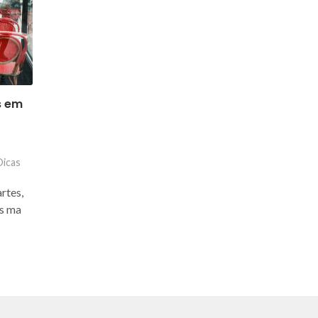
s em
Dicas
rtes,
os ma