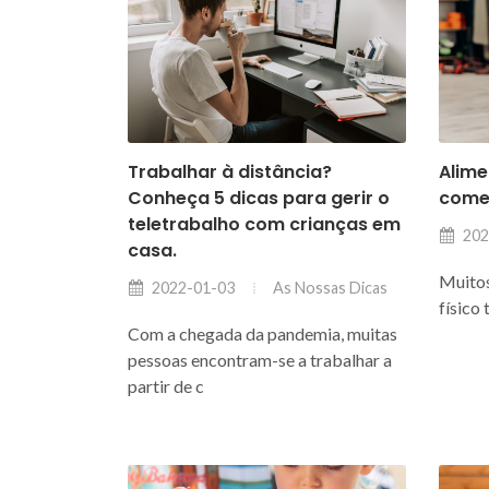
Trabalhar à distância?
Alime
Conheça 5 dicas para gerir o
come
teletrabalho com crianças em
202
casa.
Muitos
As Nossas Dicas
2022-01-03
físico
Com a chegada da pandemia, muitas
pessoas encontram-se a trabalhar a
partir de c