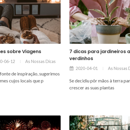
mes sobre Viagens
7 dicas para jardineiros 
verdinhos
As Nossas Dicas
0-06-12
As Nossas 
2020-04-01
onte de inspiração, sugerimos
lmes cujos locais que p
Se decidiu pôr mãos à terra pa
crescer as suas plantas