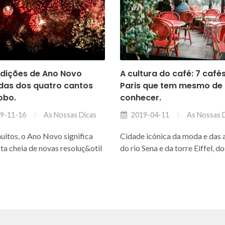
adições de Ano Novo
A cultura do café: 7 café
das dos quatro cantos
Paris que tem mesmo de
obo.
conhecer.
As Nossas Dicas
As Nossas 
9-11-16
2019-04-11
uitos, o Ano Novo significa
Cidade icónica da moda e das a
sta cheia de novas resoluç&otil
do rio Sena e da torre Eiffel, d