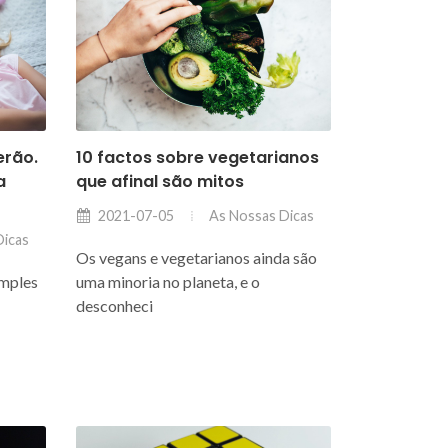
erão.
10 factos sobre vegetarianos
a
que afinal são mitos
As Nossas Dicas
2021-07-05
Dicas
Os vegans e vegetarianos ainda são
imples
uma minoria no planeta, e o
desconheci