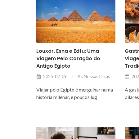
Louxor, Esna e Edfu: Uma
Gast
Viagem Pelo Coração do
Viag
Antigo Egipto
Trad
As Nossas Dicas
2025-02-09
202
Viajar pelo Egipto é mergulhar numa
A gast
história milenar, e poucos lug
pilare