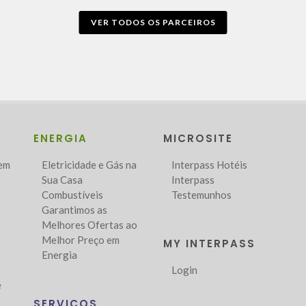
VER TODOS OS PARCEIROS
ENERGIA
MICROSITE
Bem
Eletricidade e Gás na
Interpass Hotéis
Sua Casa
Interpass
Combustíveis
Testemunhos
Garantimos as
Melhores Ofertas ao
Melhor Preço em
MY INTERPASS
Energia
o
Login
e
SERVIÇOS