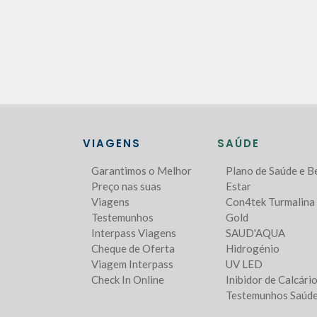
VIAGENS
SAÚDE
Garantimos o Melhor
Plano de Saúde e 
Preço nas suas
Estar
Viagens
Con4tek Turmalina
Testemunhos
Gold
Interpass Viagens
SAUD'AQUA
Cheque de Oferta
Hidrogénio
Viagem Interpass
UV LED
Check In Online
Inibidor de Calcári
Testemunhos Saúd